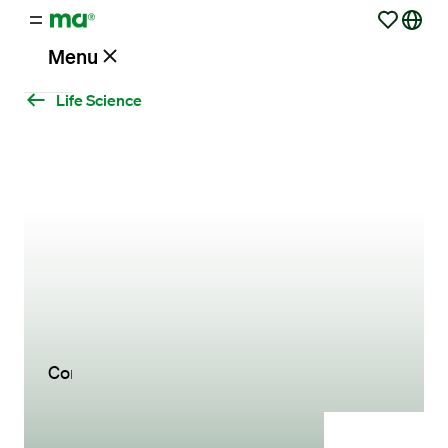
Menu
Life Science
Vacatures
Werken
via
Maandag®
Opdrachtgevers
Contact