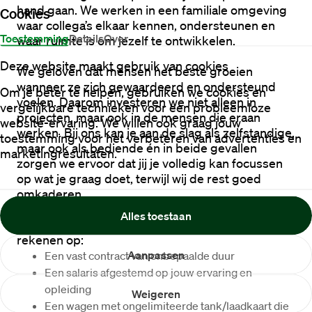
hand gaan. We werken in een familiale omgeving 
Cookies
waar collega’s elkaar kennen, ondersteunen en 
Toestemming
Details
Over
waar ruimte is om jezelf te ontwikkelen.
Deze website maakt gebruik van cookies
We geloven dat mensen het beste groeien 
wanneer ze zich gewaardeerd en ondersteund 
Om je beter te helpen, gebruiken we cookies en
voelen. Daarom investeren we niet alleen in 
vergelijkbare technieken voor een probleemloze
projecten, maar ook in de mensen die eraan 
website-ervaring. We willen ook graag jouw
werken. Bij ons kan je aan de slag als zelfstandige, 
toestemming voor het verbeteren van advertenties en
maar ook als bediende én in beide gevallen 
marketingresultaten.
zorgen we ervoor dat jij je volledig kan focussen 
op wat je graag doet, terwijl wij de rest goed 
omkaderen.
Alles toestaan
Kies je voor een bediendecontract? Dan mag je 
rekenen op:
Aanpassen
Een vast contract van onbepaalde duur
Een salaris afgestemd op jouw ervaring en 
opleiding
Weigeren
Een wagen met ongelimiteerde tank/laadkaart die 