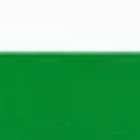
Contactpersoon
Lola Delva
Recruiter Bouw
Toon telefoonnummer
De sollicitatieprocedure
Ben je benieuwd wat je kunt verwachten? Bekijk 
de sollicitatieprocedure stap voor stap. Van 
sollicitatie tot jouw nieuwe baan bij Maandag®. 
Jij solliciteert.