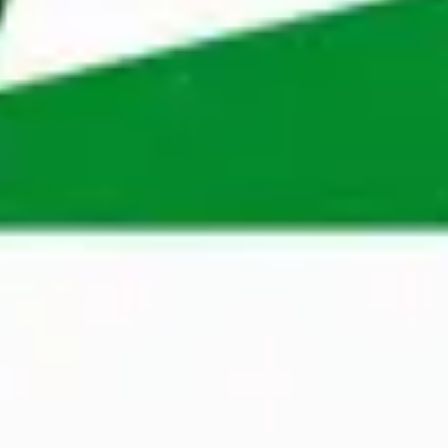
Werken bij Maandag®
Maandag® is dé verbinder in werk waar mensen 
zin in hebben en zin in houden. Met 48 
vestigingen in 15 steden zijn we al meer dan 30 
jaar leidend binnen het publieke domein en 
groeien we hard binnen de commerciële sector. 
Dit doen we samen met 5.200 professionals in de 
bouw, engineering, life science, overheid en zorg.
Solliciteren
Een recruiter van Maandag® zal je sollicitatie zo 
snel mogelijk beoordelen om te bepalen of je 
geschikt bent voor een openstaande functie. 
Nu solliciteren