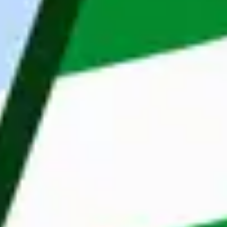
Deze website maakt gebruik van cookies
die je ook privé mag gebruiken
·
Hospitalisatieverzekering
Om je beter te helpen, gebruiken we cookies en
·
Groepsverzekering
vergelijkbare technieken voor een probleemloze
·
Maaltijdcheques van €8 per gewerkte dag
website-ervaring. We willen ook graag jouw
·
ECO-cheques van €250 per jaar
toestemming voor het verbeteren van advertenties en
·
Toegang tot Benefits@Work, met tal van 
marketingresultaten.
kortingen bij bekende merken
·
20 dagen vakantie + 12 ADV-dagen
·
Toegang tot opleidingsmogelijkheden en een 
opleidingsplatform
Alles toestaan
Wat wij bieden
Aanpassen
Weigeren
Flexibele zekerheid
Leaseauto
Afwisselende opdrachten
Ons doel: in 2
met de zekerheid van een
rondrijdende
(vast) contract.
auto elektrisc