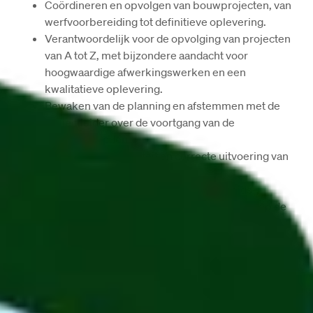
Coördineren en opvolgen van bouwprojecten, van 
werfvoorbereiding tot definitieve oplevering.
Verantwoordelijk voor de opvolging van projecten 
van A tot Z, met bijzondere aandacht voor 
hoogwaardige afwerkingswerken en een 
kwalitatieve oplevering.
Bewaken van de planning en afstemmen met de 
projectleider over de voortgang van de 
werkzaamheden.
Toezien op de kwaliteit en correcte uitvoering van 
de werken.
Waken over de naleving van de veiligheids-, 
gezondheids-, kwaliteits- en milieunormen op de 
werf.
Organiseren en coördineren van de logistiek, 
materialen, onderaannemers en personeelsinzet.
Aansturen van de dagelijkse werfactiviteiten en 
opvolgen van de voortgang.
Onderhouden van contacten met klanten, 