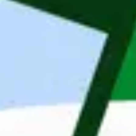
vertegenwoordigers en andere betrokken partijen.
Deelnemen aan werfvergaderingen en verzorgen 
van de nodige rapportering.
Functievereisten
In het bezit van een bachelor- of masterdiploma 
Bouwkunde;
Minstens 4 tot 7 jaar ervaring binnen de uitvoering 
van vergelijkbare bouwprojecten;
Sterke coördinatie- en organisatievaardigheden, 
gecombineerd met vlotte communicatieve skills 
en een stressbestendige aanpak;
Gestructureerde en organisatorisch sterke 
werkwijze;
Uitstekende beheersing van het Nederlands, 
zowel mondeling als schriftelijk.
De opdrachtgever
Maandag is een organisatie waar professionele 