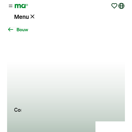
Menu
Bouw
Vacatures
Werken
via
Maandag®
Opdrachtgevers
Contact