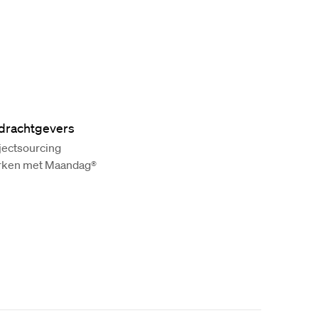
drachtgevers
jectsourcing
ken met Maandag®