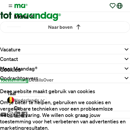
Menu
Naar boven
Vacatures
Vacature
Werken
Contact
via
Maandag®
Meer Maandag®
Cookies
Opdrachtgevers
Toestemming
Details
Over
Opdrachtgevers
Deze website maakt gebruik van cookies
Taal
Nederlands
Om je beter te helpen, gebruiken we cookies en
Contact
vergelijkbare technieken voor een probleemloze
website-ervaring. We willen ook graag jouw
toestemming voor het verbeteren van advertenties en
marketingresultaten.