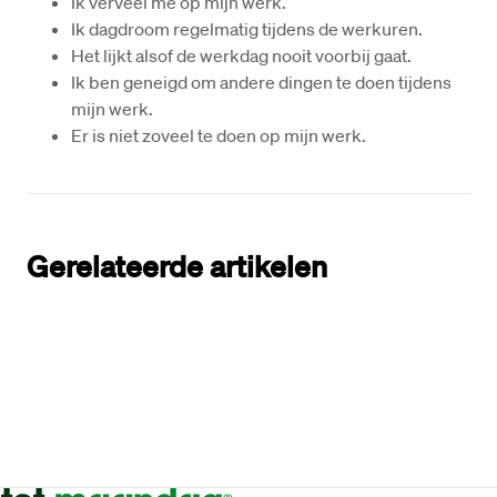
Ik verveel me op mijn werk.
Ik dagdroom regelmatig tijdens de werkuren.
Het lijkt alsof de werkdag nooit voorbij gaat.
Ik ben geneigd om andere dingen te doen tijdens 
mijn werk.
Er is niet zoveel te doen op mijn werk.
Gerelateerde artikelen
‘Door de diverse praktijkervaring weet ik
nu welke zorgfunctie bij mij past’
Door
Romée Timmers
21 mrt 2022