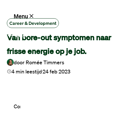
Menu
Career & Development
Van bore-out symptomen naar
Blog
Vacatures
frisse energie op je job.
Werken
via
door
Romée Timmers
Maandag®
4
min leestijd
24 feb 2023
Opdrachtgevers
Contact