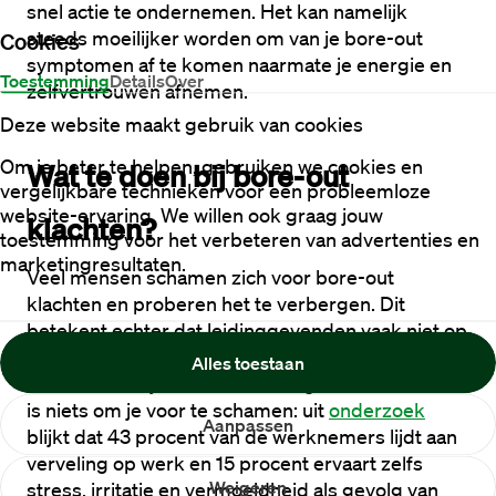
snel actie te ondernemen. Het kan namelijk 
steeds moeilijker worden om van je bore-out 
Cookies
symptomen af te komen naarmate je energie en 
Toestemming
Details
Over
zelfvertrouwen afnemen.
Deze website maakt gebruik van cookies
Om je beter te helpen, gebruiken we cookies en
Wat te doen bij bore-out 
vergelijkbare technieken voor een probleemloze
website-ervaring. We willen ook graag jouw
klachten?
toestemming voor het verbeteren van advertenties en
marketingresultaten.
Veel mensen schamen zich voor bore-out 
klachten en proberen het te verbergen. Dit 
betekent echter dat leidinggevenden vaak niet op 
de hoogte zijn van het probleem totdat een 
Alles toestaan
werknemer bijvoorbeeld ontslag neemt. Maar het 
is niets om je voor te schamen: uit 
onderzoek
Aanpassen
blijkt dat 43 procent van de werknemers lijdt aan 
verveling op werk en 15 procent ervaart zelfs 
Weigeren
stress, irritatie en vermoeidheid als gevolg van 