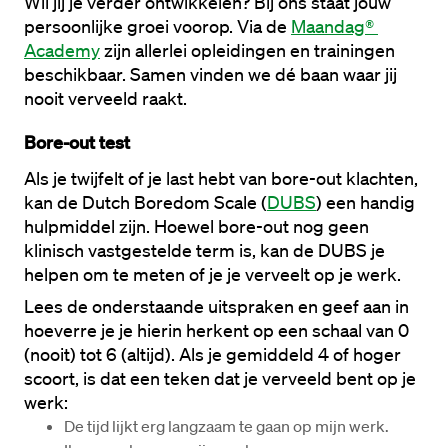
Wil jij je verder ontwikkelen? Bij ons staat jouw 
persoonlijke groei voorop. Via de 
Maandag® 
Academy
 zijn allerlei opleidingen en trainingen 
beschikbaar. Samen vinden we dé baan waar jij 
nooit verveeld raakt.
Bore-out test
Als je twijfelt of je last hebt van bore-out klachten, 
kan de Dutch Boredom Scale (
DUBS
) een handig 
hulpmiddel zijn. Hoewel bore-out nog geen 
klinisch vastgestelde term is, kan de DUBS je 
helpen om te meten of je je verveelt op je werk.
Lees de onderstaande uitspraken en geef aan in 
hoeverre je je hierin herkent op een schaal van 0 
(nooit) tot 6 (altijd). Als je gemiddeld 4 of hoger 
scoort, is dat een teken dat je verveeld bent op je 
werk:
De tijd lijkt erg langzaam te gaan op mijn werk.