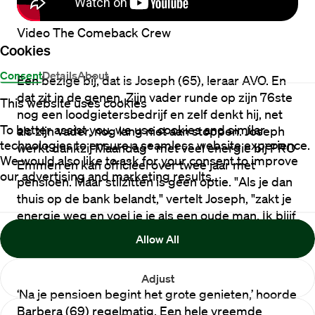
Video The Comeback Crew
Cookies
Consent
Details
About
Een bezige bij, dat is Joseph (65), leraar AVO. En 
dat zit in de genen. Zijn vader runde op zijn 76ste 
This website uses cookies
nog een loodgietersbedrijf en zelf denkt hij, net 
To better assist you, we use cookies and similar
als zijn vader, nog lang niet aan stoppen. Joseph 
technologies to ensure a seamless website experience.
werkt dankzij Maandag® met veel energie bij PRO 
We would also like to ask for your consent to improve
Emmen en kan officieel over twee jaar met 
our advertising and marketing results.
pensioen. Maar stilzitten is geen optie. "Als je dan 
thuis op de bank belandt," vertelt Joseph, "zakt je 
energie weg en voel je je als een oude man. Ik blijf 
actief en ik zie echt geen limiet." 
Lees hier het 
Allow All
verhaal van Joseph
Adjust
‘Na je pensioen begint het grote genieten,’ hoorde 
Barbera (69) regelmatig. Een hele vreemde 