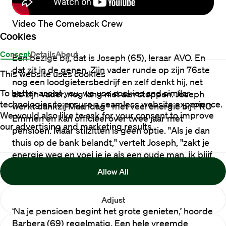
Video The Comeback Crew
Cookies
Consent
Details
About
Een bezige bij, dat is Joseph (65), leraar AVO. En 
dat zit in de genen. Zijn vader runde op zijn 76ste 
This website uses cookies
nog een loodgietersbedrijf en zelf denkt hij, net 
To better assist you, we use cookies and similar
als zijn vader, nog lang niet aan stoppen. Joseph 
technologies to ensure a seamless website experience.
werkt dankzij Maandag® met veel energie bij PRO 
We would also like to ask for your consent to improve
Emmen en kan officieel over twee jaar met 
our advertising and marketing results.
pensioen. Maar stilzitten is geen optie. "Als je dan 
thuis op de bank belandt," vertelt Joseph, "zakt je 
energie weg en voel je je als een oude man. Ik blijf 
actief en ik zie echt geen limiet." 
Lees hier het 
Allow All
verhaal van Joseph
Adjust
‘Na je pensioen begint het grote genieten,’ hoorde 
Barbera (69) regelmatig. Een hele vreemde 