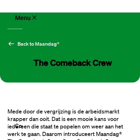
Menu
Vacancies
Back to Maandag®
The Comeback Crew
Working
at
Maandag®
Working
with
Maandag®
Mede door de vergrijzing is de arbeidsmarkt 
krapper dan ooit. Dat is een mooie kans voor 
Contact
iedereen die staat te popelen om weer aan het 
werk te gaan. Daarom introduceert Maandag® 