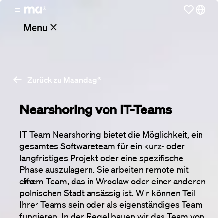
Menu
Stellenangebote
Zurück zu Maandag®
Arbeiten
bei
Nearshoring
 von IT-Teams
Maandag®
IT Team Nearshoring bietet die Möglichkeit, ein 
gesamtes Softwareteam für ein kurz- oder 
Kunden
langfristiges Projekt oder eine spezifische 
Phase auszulagern. Sie arbeiten remote mit 
einem Team, das in Wroclaw oder einer anderen 
Kontakt
polnischen Stadt ansässig ist. Wir können Teil 
Ihrer Teams sein oder als eigenständiges Team 
fungieren. In der Regel bauen wir das Team von 