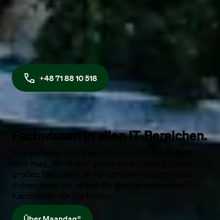
Unternehmen tun können?
Maandag® Poland
PL
+48 71 88 10 518
Fachwissen 
in allen IT-Bereichen. 
Wie komplex das Rekrutierungsproblem auch
sein mag, wir finden gerne eine Lösung. Unser
großes Netzwerk an Personalvermittlern stellt
sicher, dass wir selbst die spezialisiertesten IT-
Kandidaten für Sie finden.
Über Maandag®