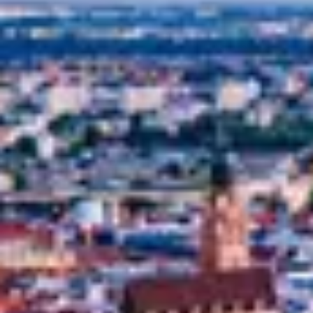
outgesourct.
Bei dieser Lösung arbeiten Sie aus der Ferne mit 
dem gesamten IT-Team in Breslau oder einer 
anderen polnischen Stadt zusammen.
Wir können Teil Ihrer Teams sein oder wir können 
eines Ihrer Teams sein.
Wir bauen das Team hauptsächlich von Grund auf 
neu auf, haben aber auch ein Portfolio bestehender 
Teams.
Sie können ein Entwicklungsteam einstellen, das 
sich aus Back- und Front-End-Entwicklern 
zusammensetzt und von einem technischen Leiter 
und Testern unterstützt wird.Keine unnötigen 
Formalitäten, kein zeitraubender Papierkram. 
Schnell sein ist für uns entscheidend.
Wir arbeiten auf der Grundlage von Zeit und 
Material (Stundensatz).
Flexibilität – 1 Monat Kündigungsfrist.
Günstige geografische Lage – Breslau (700.000 