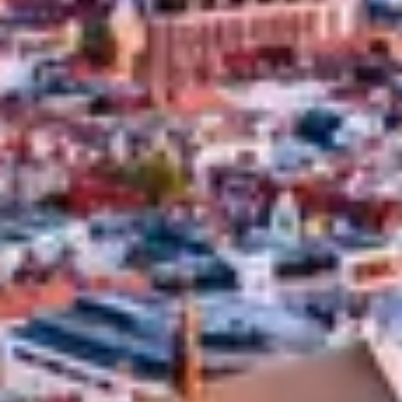
Einwohner) liegt zwischen Prag, Warschau und 
Berlin.
Die gleiche Zeitzone wie Westeuropa.
Maandag® IT Fachleute
Die IT-Fachleute von Maandag® sind kompetent. 
Das ist unser Ansatzpunkt. Mit frischer Energie 
setzen sie sich für Ihren Auftrag ein und helfen 
Ihnen, ihn zu Ende zu bringen. Unsere 
Spezialisten verfügen über umfassende 
Cookies
Erfahrung mit Projekten für Unternehmen aus 