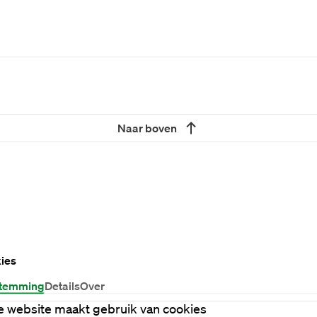
Naar boven
ies
temming
Details
Over
 website maakt gebruik van cookies