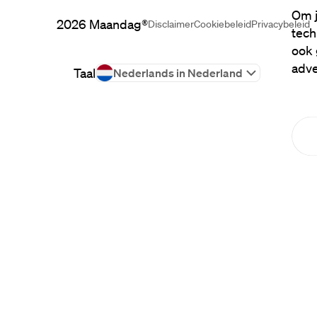
Om j
2026
Maandag®
Disclaimer
Cookiebeleid
Privacybeleid
tech
ook 
adve
Taal
Nederlands in Nederland