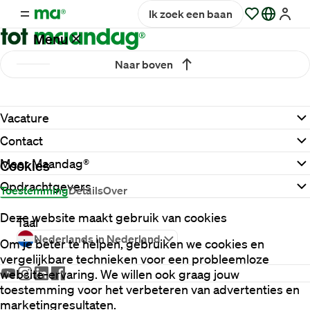
Ik zoek een baan
Menu
Naar boven
Vacatures
Vacature
Werken
Contact
bij
Maandag®
Meer Maandag®
Cookies
Opdrachtgevers
Toestemming
Details
Over
Opdrachtgevers
Deze website maakt gebruik van cookies
Taal
Nederlands in Nederland
Om je beter te helpen, gebruiken we cookies en
Hulp
vergelijkbare technieken voor een probleemloze
en
website-ervaring. We willen ook graag jouw
service
toestemming voor het verbeteren van advertenties en
marketingresultaten.