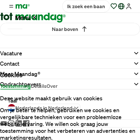
Ik zoek een baan
Menu
Naar boven
Vacatures
Vacature
Werken
Contact
bij
Maandag®
Meer Maandag®
Cookies
Opdrachtgevers
Toestemming
Details
Over
Opdrachtgevers
Deze website maakt gebruik van cookies
Taal
Nederlands in Nederland
Om je beter te helpen, gebruiken we cookies en
Hulp
vergelijkbare technieken voor een probleemloze
en
website-ervaring. We willen ook graag jouw
service
toestemming voor het verbeteren van advertenties en
marketingresultaten.