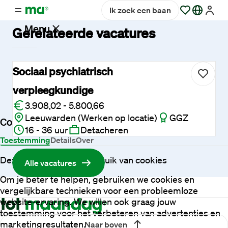
Ik zoek een baan
Menu
Gerelateerde vacatures
Vacatures
Sociaal psychiatrisch
verpleegkundige
Werken
3.908,02 - 5.800,66
bij
Leeuwarden (Werken op locatie)
GGZ
Maandag®
Cookies
16 - 36 uur
Detacheren
Toestemming
Details
Over
Opdrachtgevers
Deze website maakt gebruik van cookies
Alle vacatures
Om je beter te helpen, gebruiken we cookies en
Hulp
vergelijkbare technieken voor een probleemloze
en
website-ervaring. We willen ook graag jouw
service
toestemming voor het verbeteren van advertenties en
marketingresultaten.
Naar boven