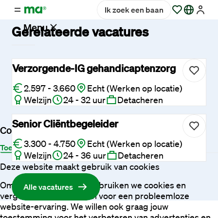
Ik zoek een baan
Menu
Gerelateerde vacatures
Vacatures
Verzorgende-IG gehandicaptenzorg
2.597 - 3.660
Echt (Werken op locatie)
Werken
Welzijn
24 - 32 uur
Detacheren
bij
Maandag®
Senior Cliëntbegeleider
Cookies
3.300 - 4.750
Echt (Werken op locatie)
Opdrachtgevers
Toestemming
Details
Over
Welzijn
24 - 36 uur
Detacheren
Deze website maakt gebruik van cookies
Hulp
Om je beter te helpen, gebruiken we cookies en
Alle vacatures
en
vergelijkbare technieken voor een probleemloze
service
website-ervaring. We willen ook graag jouw
toestemming voor het verbeteren van advertenties en