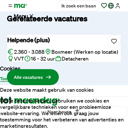
Ik zoek een baan
Menu
Gerelateerde vacatures
Vacatures
Helpende (plus)
2.360 - 3.088
Boxmeer (Werken op locatie)
Werken
VVT
16 - 32 uur
Detacheren
bij
Maandag®
Cookies
Alle vacatures
Toestemming
Details
Over
Opdrachtgevers
Deze website maakt gebruik van cookies
Om je beter te helpen, gebruiken we cookies en
Hulp
vergelijkbare technieken voor een probleemloze
en
Naar boven
website-ervaring. We willen ook graag jouw
service
toestemming voor het verbeteren van advertenties en
marketingresultaten.