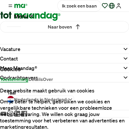
Ik zoek een baan
Menu
Naar boven
Vacatures
Vacature
Werken
Contact
bij
Maandag®
Meer Maandag®
Cookies
Opdrachtgevers
Toestemming
Details
Over
Opdrachtgevers
Deze website maakt gebruik van cookies
Taal
Nederlands in Nederland
Om je beter te helpen, gebruiken we cookies en
Hulp
vergelijkbare technieken voor een probleemloze
en
website-ervaring. We willen ook graag jouw
service
toestemming voor het verbeteren van advertenties en
marketingresultaten.