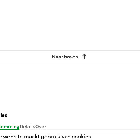
Naar boven
ies
temming
Details
Over
 website maakt gebruik van cookies