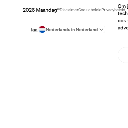
Om j
2026
Maandag®
Disclaimer
Cookiebeleid
Privacybeleid
tech
ook 
adve
Taal
Nederlands in Nederland