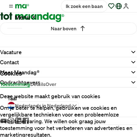
Ik zoek een baan
Menu
Naar boven
Vacatures
Vacature
Werken
Contact
bij
Maandag®
Meer Maandag®
Cookies
Opdrachtgevers
Toestemming
Details
Over
Opdrachtgevers
Deze website maakt gebruik van cookies
Taal
Nederlands in Nederland
Om je beter te helpen, gebruiken we cookies en
Hulp
vergelijkbare technieken voor een probleemloze
en
website-ervaring. We willen ook graag jouw
service
toestemming voor het verbeteren van advertenties en
marketingresultaten.