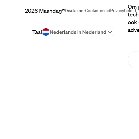
Om j
2026
Maandag®
Disclaimer
Cookiebeleid
Privacybeleid
tech
ook 
adve
Taal
Nederlands in Nederland