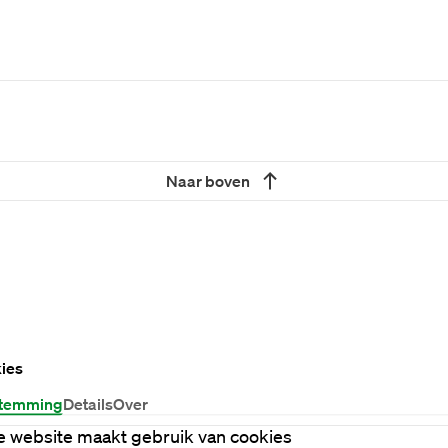
Naar boven
ies
temming
Details
Over
 website maakt gebruik van cookies