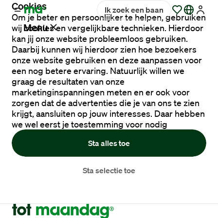
Cookies
Ik zoek een baan
Om je beter en persoonlijker te helpen, gebruiken
Menu
wij cookies en vergelijkbare technieken. Hierdoor
kan jij onze website probleemloos gebruiken.
Daarbij kunnen wij hierdoor zien hoe bezoekers
onze website gebruiken en deze aanpassen voor
Vacatures
een nog betere ervaring. Natuurlijk willen we
graag de resultaten van onze
marketinginspanningen meten en er ook voor
Werken
zorgen dat de advertenties die je van ons te zien
bij
krijgt, aansluiten op jouw interesses. Daar hebben
Maandag®
we wel eerst je toestemming voor nodig
Sta alles toe
Opdrachtgevers
Sta selectie toe
Hulp
en
service