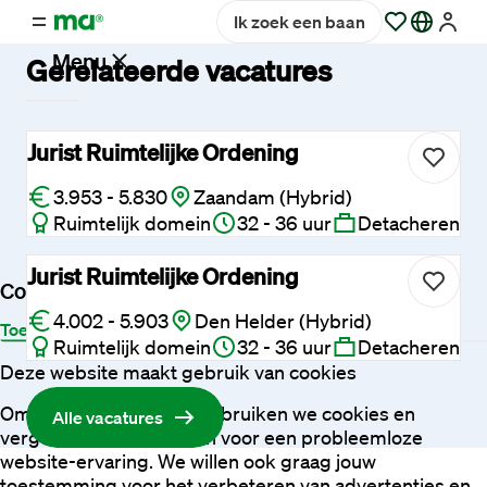
Ik zoek een baan
Menu
Gerelateerde vacatures
Vacatures
Jurist Ruimtelijke Ordening
3.953 - 5.830
Zaandam (Hybrid)
Werken
Ruimtelijk domein
32 - 36 uur
Detacheren
bij
Maandag®
Jurist Ruimtelijke Ordening
Cookies
4.002 - 5.903
Den Helder (Hybrid)
Opdrachtgevers
Toestemming
Details
Over
Ruimtelijk domein
32 - 36 uur
Detacheren
Deze website maakt gebruik van cookies
Hulp
Om je beter te helpen, gebruiken we cookies en
Alle vacatures
en
vergelijkbare technieken voor een probleemloze
service
website-ervaring. We willen ook graag jouw
toestemming voor het verbeteren van advertenties en