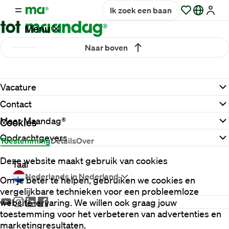
Ik zoek een baan
Menu
Naar boven
Vacatures
Vacature
Werken
Contact
bij
Maandag®
Meer Maandag®
Cookies
Opdrachtgevers
Toestemming
Details
Over
Opdrachtgevers
Deze website maakt gebruik van cookies
Taal
Nederlands in Nederland
Om je beter te helpen, gebruiken we cookies en
Hulp
vergelijkbare technieken voor een probleemloze
en
website-ervaring. We willen ook graag jouw
service
toestemming voor het verbeteren van advertenties en
marketingresultaten.