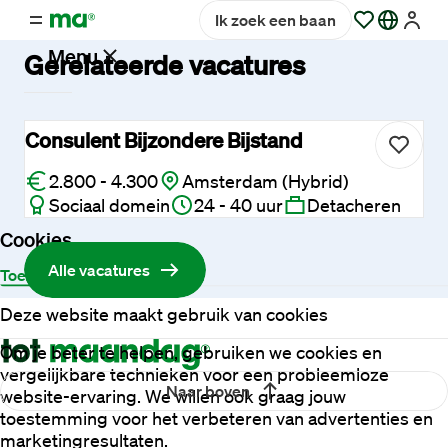
Ik zoek een baan
Menu
Gerelateerde vacatures
Vacatures
Consulent Bijzondere Bijstand
2.800 - 4.300
Amsterdam (Hybrid)
Werken
Sociaal domein
24 - 40 uur
Detacheren
bij
Maandag®
Cookies
Alle vacatures
Toestemming
Details
Over
Opdrachtgevers
Deze website maakt gebruik van cookies
Om je beter te helpen, gebruiken we cookies en
Hulp
vergelijkbare technieken voor een probleemloze
en
Naar boven
website-ervaring. We willen ook graag jouw
service
toestemming voor het verbeteren van advertenties en
marketingresultaten.