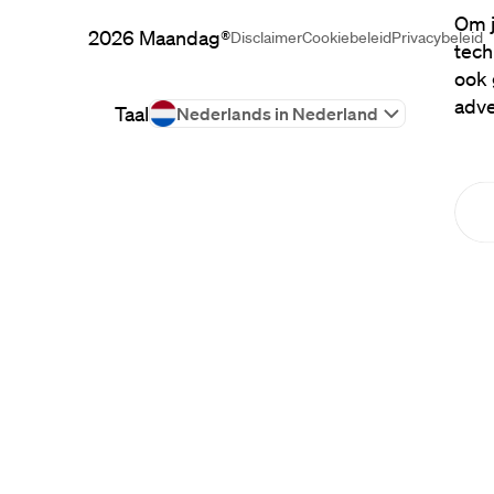
Om j
2026
Maandag®
Disclaimer
Cookiebeleid
Privacybeleid
tech
ook 
adve
Taal
Nederlands in Nederland