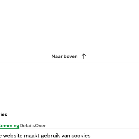
Naar boven
ies
temming
Details
Over
 website maakt gebruik van cookies