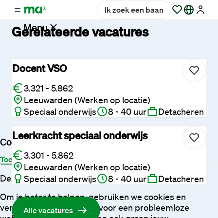
Ik zoek een baan
Menu
Gerelateerde vacatures
Vacatures
Docent VSO
3.321 - 5.862
Werken
Leeuwarden (Werken op locatie)
bij
Speciaal onderwijs
8 - 40 uur
Detacheren
Maandag®
Leerkracht speciaal onderwijs
Cookies
Opdrachtgevers
3.301 - 5.862
Toestemming
Details
Over
Leeuwarden (Werken op locatie)
Deze website maakt gebruik van cookies
Speciaal onderwijs
8 - 40 uur
Detacheren
Hulp
en
Om je beter te helpen, gebruiken we cookies en
service
vergelijkbare technieken voor een probleemloze
Alle vacatures
website-ervaring. We willen ook graag jouw