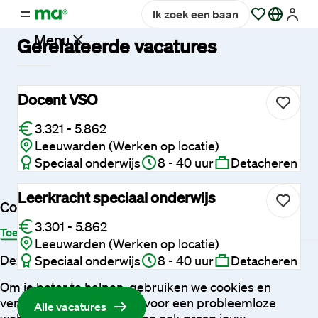
Ik zoek een baan
Menu
Gerelateerde vacatures
Vacatures
Docent VSO
3.321 - 5.862
Werken
Leeuwarden (Werken op locatie)
bij
Speciaal onderwijs
8 - 40 uur
Detacheren
Maandag®
Leerkracht speciaal onderwijs
Cookies
Opdrachtgevers
3.301 - 5.862
Toestemming
Details
Over
Leeuwarden (Werken op locatie)
Deze website maakt gebruik van cookies
Speciaal onderwijs
8 - 40 uur
Detacheren
Hulp
en
Om je beter te helpen, gebruiken we cookies en
service
vergelijkbare technieken voor een probleemloze
Alle vacatures
website-ervaring. We willen ook graag jouw