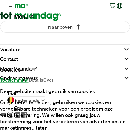
Menu
Naar boven
Vacatures
Vacature
Werken
Contact
via
Maandag®
Meer Maandag®
Cookies
Opdrachtgevers
Toestemming
Details
Over
Opdrachtgevers
Deze website maakt gebruik van cookies
Taal
Nederlands
Om je beter te helpen, gebruiken we cookies en
Contact
vergelijkbare technieken voor een probleemloze
website-ervaring. We willen ook graag jouw
toestemming voor het verbeteren van advertenties en
marketingresultaten.